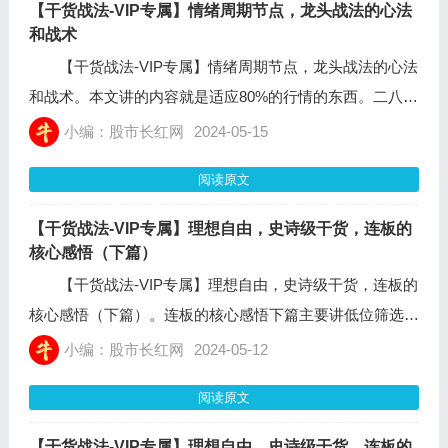
【干货战法-VIP专属】情绪周期节点，龙头战法的心法
和战术
【干货战法-VIP专属】情绪周期节点，龙头战法的心法
和战术。本文讲的内容就是适应80%的行情的东西。二八定
律并不是一个严格的数学法则，而是一个经验法则，虽然实
小编：股市长红网
2024-05-15
际当中这个比例会有不同，但是这个原则的核心思想是相似
阅读原文
的。
【干货战法-VIP专属】理想自由，史诗级干货，连板的
核心感悟（下篇）
【干货战法-VIP专属】理想自由，史诗级干货，连板的
核心感悟（下篇）。连板的核心感悟下篇主要讲低位筛选连
板股的一些技巧，因为低位本来就又多又乱,太久之前的例
小编：股市长红网
2024-05-12
子早就不记得了，本篇用的例子都是最近1个月精心收集过
阅读原文
的低位连板素材，再大的龙头都是从低位一路连板走出来
的，所以至少理论上来说确实存在低位锁定龙头的模式。
【干货战法-VIP专属】理想自由，史诗级干货，连板的