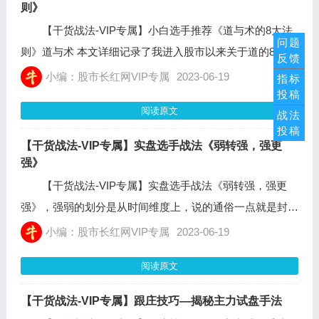
高的连板！
则》
【干货战法-VIP专属】小白选手推荐《道与术的8大法
问题
则》道与术 本文详细记录了我进入股市以来关于道的8大法
反馈
则 1.关于模式，进入股市之前你一定要确定自己的模式，
小编：股市长红网VIP专属
2023-06-19
指标
投稿
是做价值投资还是做超短 如果你选择做价值投资，那么一
阅读原文
战法
定需要有极强的金融专业知识，用你
投稿
【干货战法-VIP专属】实盘选手战法《弱转强，强更
强》
【干货战法-VIP专属】实盘选手战法《弱转强，强更
强》，强弱的划分是从时间维度上，说的通俗一点就是封板
的最终时间，而不去管量比，这就好像一个人参加跑步比赛
小编：股市长红网VIP专属
2023-06-19
一样，成绩就是最后的时间，跟你过程怎么跑的，跑的轻松
阅读原文
还是辛苦无关。那么照这个逻辑，就可以划分四个维度，弱
转强，弱转弱，强更强，强转弱。那么你再回头去看力鼎的
【干货战法-VIP专属】跟庄技巧—揭秘主力试盘手法
周五，是不是很明显的强更强。