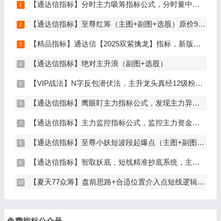
【通达信指标】分时主力吸筹指标公式，分时量中显主力（分时副图）
【通达信指标】至尊红筹（主图+副图+选股）原价9999元的全套指标
【精品指标】通达信【2025双紫擒龙】指标，新版主图、副图、选股，主力吸筹套装，手机电脑通达信通用
【通达信指标】绝对主升浪（副图+选股）
【VIP战法】N字反包潜伏法，主升龙头真经12级粉丝专属战法，节点潜伏
【通达信指标】鹰眼盯主力指标公式，发现主力异动资金（副图+选股）
【通达信指标】主力监控指标公式，监控主力资金和筹码异动（副图+选股）
【通达信指标】至尊小妖短波段起爆点（主图+副图+选股）
【通达信指标】智取妖底，短线精准抄底系统，主做未来上涨大波段
【夏天77众筹】盘前思路+合适位置介入点短线逻辑分享