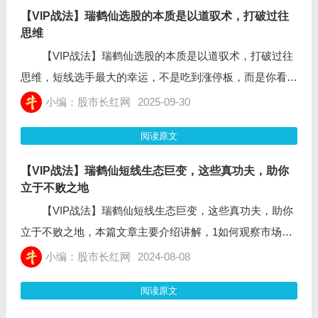
【VIP战法】瑞鹤仙选股的本质是以道驭术，打破过往
思维
【VIP战法】瑞鹤仙选股的本质是以道驭术，打破过往
思维，短线选手最大的幸运，不是吃到涨停板，而是你看到
的某句干货，能够打破你过往的固有思维，把你的交易认知
小编：股市长红网
2025-09-30
提升到更高的层次。
阅读原文
【VIP战法】瑞鹤仙短线生态巨变，这些真功夫，助你
立于不败之地
【VIP战法】瑞鹤仙短线生态巨变，这些真功夫，助你
立于不败之地，本篇文章主要介绍讲解，1如何观察市场短
线资金的切换。2买点、仓位、选股逻辑。3持股，5日线的
小编：股市长红网
2024-08-08
特殊性解读。4卖点、市场情绪博弈的底层逻辑拆解。5短
阅读原文
线风险信号的判断。