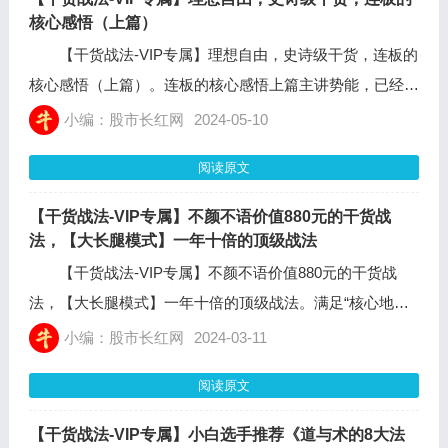
核心感悟（上篇）
【干货战法-VIP专属】理想自由，史诗级干货，连板的
核心感悟（上篇）。连板的核心感悟上篇主讲势能，已经写
了很长了，所以直接逐条罗列规律了，减少修饰、过渡和串
小编：股市长红网
2024-05-10
联等废话。高标断板之后，昨日连板指数一般会进入横盘阶
阅读原文
段。
【干货战法-VIP专属】不颜不语价值880元的干货战
法，【大长腿模式】一年十倍的顶级战法
【干货战法-VIP专属】不颜不语价值880元的干货战
法，【大长腿模式】一年十倍的顶级战法。满足“​核心地
位”要求：题材内最高连板！它这个方向上没有比它更高的
小编：股市长红网
2024-03-11
连板了！（如果题材是主线且处在如日中天的主升期或补涨
阅读原文
期，可以放宽要求，只要是前排人气核心即可!否则不能放
宽！如果是非主线题材，近期一周内在该方向找不到比它更
【干货战法-VIP专属】小白选手推荐《道与术的8大法