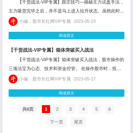
【干货战法-VIP专属】跟庄技巧—揭秘主力试盘手法，
主力吸货完毕之后，并不是马上进入拉升状态。虽然此时提
升的心情十分急切，但还要最后一次对盘口进行全面的试
小编：股市长红网VIP专属
2023-05-19
验，称作“试盘”。 基本筹码是指主力持有的股票数量，占流
阅读原文
通盘的比例。一般主力持有的基本筹码占流通盘的
45%-50%，剩余的55%-50%在市场中。
【干货战法-VIP专属】箱体突破买入战法
【干货战法-VIP专属】箱体突破买入战法，股市操作的
三项法宝为心态、技术和资金控管。 在操作股市时，投资
者需要保持平常心态，不要被市场情绪所左右。同时，要掌
小编：股市长红网VIP专属
2023-05-17
握技术分析的基本方法，包括K线、量和趋势等。技术分析
阅读原文
的本质是分析资金的流入流出，尤其是主力资金的动向。此
外，政策也会对股市产生影响，因此需要密切关注政策变
共6页
1
2
3
4
5
6
化。
下一页
尾页