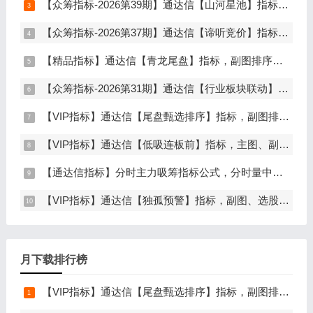
【众筹指标-2026第39期】通达信【山河星池】指标，主图、副图、选股，中短线趋势拐点与量能异动突破，信号少而精，手机电脑通达信通用
【众筹指标-2026第37期】通达信【谛听竞价】指标，副图排序、选股，原价5980元的早盘竞价指标，可回测历史数据，信号全天不变，开放源码可永久使用，手机电脑通达信通用
【精品指标】通达信【青龙尾盘】指标，副图排序，分时主图，排序潜伏，次日套利，信号可回看，超短策略，仅限电脑通达信使用
【众筹指标-2026第31期】通达信【行业板块联动】指标，主图、选股，精准捕捉板块行情，分清龙头补涨规避回落，无未来函数，仅支持电脑通达信
【VIP指标】通达信【尾盘甄选排序】指标，副图排序，短线打造的尾盘战法，今买明卖超短战法，信号可回测，仅限电脑通达信使用
【VIP指标】通达信【低吸连板前】指标，主图、副图、选股，埋伏连板前的节点，信号不漂移，手机电脑通达信通用
【通达信指标】分时主力吸筹指标公式，分时量中显主力（分时副图）
【VIP指标】通达信【独孤预警】指标，副图、选股，码力金矿独创趋势企稳预警，无未来函数，手机电脑通达信通用
月下载排行榜
【VIP指标】通达信【尾盘甄选排序】指标，副图排序，短线打造的尾盘战法，今买明卖超短战法，信号可回测，仅限电脑通达信使用