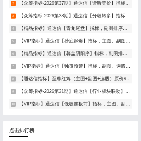
【众筹指标-2026第37期】通达信【谛听竞价】指标，副图排序、选股，原价5980元的早盘竞价指标，可回测历史数据，信号全天不变，开放源码可永久使用，手机电脑通达信通用
【众筹指标-2026第38期】通达信【分歧转多】指标，主图、副图、选股，首板分歧低吸二波行情，信号少，胜率高，手机电脑通达信通用
【精品指标】通达信【青龙尾盘】指标，副图排序，分时主图，排序潜伏，次日套利，信号可回看，超短策略，仅限电脑通达信使用
【VIP指标】通达信【抄底起爆】指标，主图、副图、选股，趋势缩量放量三重信号确认，解决抄底总在半山腰难题，手机电脑通达信通用
【精品指标】通达信【暮盘阴阳序】指标，副图排序，尾盘选股，电脑版量化辅助工具，尾盘排序，信号全天不变，仅限电脑通达信使用
【VIP指标】通达信【独孤预警】指标，副图、选股，码力金矿独创趋势企稳预警，无未来函数，手机电脑通达信通用
【通达信指标】至尊红筹（主图+副图+选股）原价9999元的全套指标
【众筹指标-2026第31期】通达信【行业板块联动】指标，主图、选股，精准捕捉板块行情，分清龙头补涨规避回落，无未来函数，仅支持电脑通达信
【VIP指标】通达信【低吸连板前】指标，主图、副图、选股，埋伏连板前的节点，信号不漂移，手机电脑通达信通用
点击排行榜