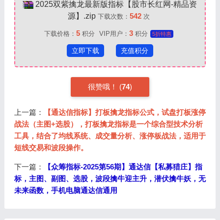
2025双紫擒龙最新版指标【股市长红网-精品资
源】.zip
542
下载次数：
次
5
3
下载价格：
积分
VIP用户：
积分
5折特惠
立即下载
充值积分
很赞哦！ (
74
)
上一篇：
【通达信指标】打板擒龙指标公式，试盘打板涨停
战法（主图+选股），打板擒龙指标是一个综合型技术分析
工具，结合了均线系统、成交量分析、涨停板战法，适用于
短线交易和波段操作。
下一篇：
【众筹指标-2025第56期】通达信【私募猎庄】指
标，主图、副图、选股，波段擒牛迎主升，潜伏擒牛妖，无
未来函数，手机电脑通达信通用