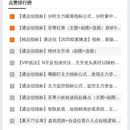
点赞排行榜
【通达信指标】分时主力吸筹指标公式，分时量中显主力（分时副图）
【通达信指标】至尊红筹（主图+副图+选股）原价9999元的全套指标
【精品指标】通达信【2025双紫擒龙】指标，新版主图、副图、选股，主力吸筹套装，手机电脑通达信通用
【通达信指标】绝对主升浪（副图+选股）
【VIP战法】N字反包潜伏法，主升龙头真经12级粉丝专属战法，节点潜伏
【通达信指标】鹰眼盯主力指标公式，发现主力异动资金（副图+选股）
【通达信指标】主力监控指标公式，监控主力资金和筹码异动（副图+选股）
【通达信指标】至尊小妖短波段起爆点（主图+副图+选股）
【通达信指标】智取妖底，短线精准抄底系统，主做未来上涨大波段
【夏天77众筹】盘前思路+合适位置介入点短线逻辑分享