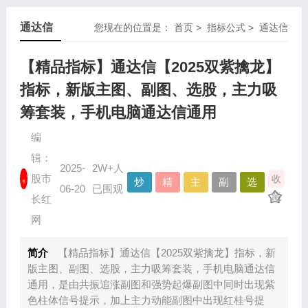
通达信
您现在的位置是：
首页
>
指标公式
>
通达信
【精品指标】通达信【2025双紫擒龙】
指标，新版主图、副图、选股，主力吸
筹套装，手机电脑通达信通用
编
辑：
2025-
2W+人
股市
收
炒
精
主
副
选
06-20
已围观
藏
股
品
图
图
股
长红
指
资
指
指
指
网
标
源
标
标
标
简介
【精品指标】通达信【2025双紫擒龙】指标，新
版主图、副图、选股，主力吸筹套装，手机电脑通达信
通用，是由共振追涨副图和强势起爆副图中同时出现紫
色柱体信号提示，加上主力动能副图中出现红桂号提