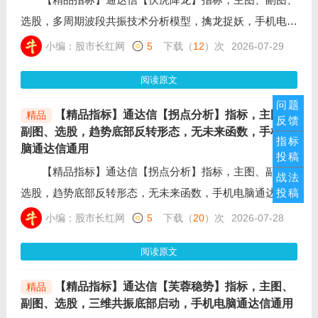
选股，多周期波段共振技术分析模型，擒龙捉妖，手机电脑
通达信通用，出现买入信号时，必须伴随成交量的温和放
小编：股市长红网
5
下载（
12
）次
2026-07-29
大。无量上涨的共振，需警惕诱多。
阅读原文
问题
【精品指标】通达信【拐点分析】指标，主图、
精品
反馈
副图、选股，趋势底部反转形态，无未来函数，手机电
指标
脑通达信通用
投稿
【精品指标】通达信【拐点分析】指标，主图、副图、
战法
选股，趋势底部反转形态，无未来函数，手机电脑通达信通
投稿
用，核心逻辑是长期下跌或调整后，趋势可能发生的末端反
小编：股市长红网
5
下载（
20
）次
2026-07-28
转（底部拐点）。
阅读原文
【精品指标】通达信【芙蓉稳势】指标，主图、
精品
副图、选股，三维共振底部启动，手机电脑通达信通用