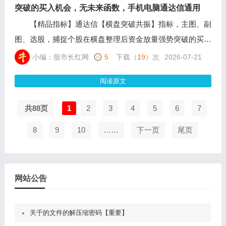
突破的买入机会，无未来函数，手机电脑通达信通用
【精品指标】通达信【横盘突破共振】指标，主图、副
图、选股，捕捉个股在横盘整理后资金放量强势突破的买入
机会，无未来函数，手机电脑通达信通用，通过计算不同周
小编：股市长红网
5
下载（
19
）次
2026-07-21
期的价格中枢与支撑压力带，判断股价是否处于极度收敛的
阅读原文
蓄势状态。
共88页
1
2
3
4
5
6
7
8
9
10
……
下一页
尾页
网站公告
关于的文件的解压缩密码【重要】