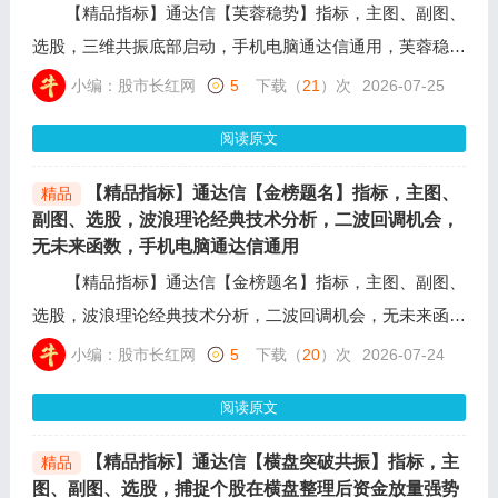
【精品指标】通达信【芙蓉稳势】指标，主图、副图、
选股，三维共振底部启动，手机电脑通达信通用，芙蓉稳势
主图指标波段提示主力，当出现红色方块时表示进入主升阶
小编：股市长红网
5
下载（
21
）次
2026-07-25
段，后期是波段明显的个股，绿色方块出现表示进入下跌通
阅读原文
道注意风险。
【精品指标】通达信【金榜题名】指标，主图、
精品
副图、选股，波浪理论经典技术分析，二波回调机会，
无未来函数，手机电脑通达信通用
【精品指标】通达信【金榜题名】指标，主图、副图、
选股，波浪理论经典技术分析，二波回调机会，无未来函
数，手机电脑通达信通用，融合了三大经典技术分析理论，
小编：股市长红网
5
下载（
20
）次
2026-07-24
主要用于捕捉波浪理论中的“二波回调”低吸机会，趋势强度
阅读原文
过滤：剔除弱势环境下的无效反弹信号，标的具备一定的趋
势支撑，承接力度与突破信号。
【精品指标】通达信【横盘突破共振】指标，主
精品
图、副图、选股，捕捉个股在横盘整理后资金放量强势