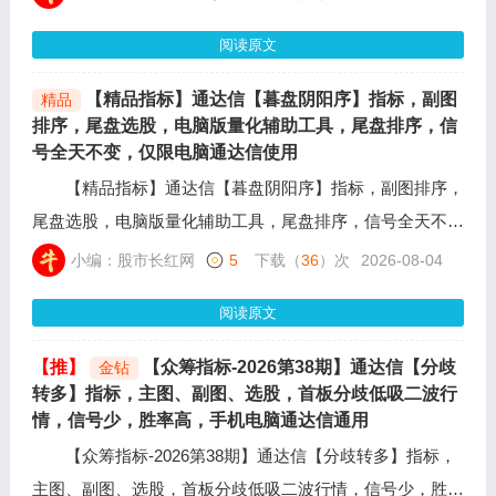
加多重信号共振条件，自动过滤长期阴跌、一字板、极端涨
阅读原文
跌停等风险标的，净化抄底信号，降低误判概率。
【精品指标】通达信【暮盘阴阳序】指标，副图
精品
排序，尾盘选股，电脑版量化辅助工具，尾盘排序，信
号全天不变，仅限电脑通达信使用
【精品指标】通达信【暮盘阴阳序】指标，副图排序，
尾盘选股，电脑版量化辅助工具，尾盘排序，信号全天不
变，仅限电脑通达信使用，在接近收盘时14:55分一键排
小编：股市长红网
5
下载（
36
）次
2026-08-04
序，优选前二，阴阳值30+的，然后竞价买入（如没有开通
阅读原文
创业和科创主板排序也是一样）也可根据实际情况自己优
选，结合当下热点板块进行综合研判。
【推】
【众筹指标-2026第38期】通达信【分歧
金钻
转多】指标，主图、副图、选股，首板分歧低吸二波行
情，信号少，胜率高，手机电脑通达信通用
【众筹指标-2026第38期】通达信【分歧转多】指标，
主图、副图、选股，首板分歧低吸二波行情，信号少，胜率