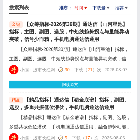
搜索列表
排序：
时间
下载量
推荐
【众筹指标-2026第39期】通达信【山河星池】
金钻
指标，主图、副图、选股，中短线趋势拐点与量能异动
突破，信号少而精，手机电脑通达信通用
【众筹指标-2026第39期】通达信【山河星池】指标，
主图、副图、选股，中短线趋势拐点与量能异动突破，信号
少而精，手机电脑通达信通用，主打蓄力洗盘后启动模式，
小编：股市长红网
30
下载（
21
）次
2026-08-07
不追暴涨高位票，专门抓取个股悄悄堆量蓄力、短暂回调洗
阅读原文
盘结束后的向上拐点机会。先识别底部反转、三连小阳蓄势
形态，再等待一轮洗盘确认，确认拐头向上才释放信号，过
【精品指标】通达信【猎金底谱】指标，副图、
精品
滤短期爆炒过的品种。
选股，多重共振低位潜伏，手机电脑通达信通用
【精品指标】通达信【猎金底谱】指标，副图、选股，
多重共振低位潜伏，手机电脑通达信通用，融合趋势动能系
统，综合量价配合、低点结构、十字星形态、影线特征，叠
小编：股市长红网
5
下载（
17
）次
2026-08-06