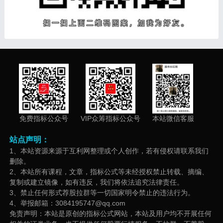
免费指标公众号
VIP众筹指标公众号
本站微信客服
站点声明：
1、本站资源来源于互利网整理或个人创作，若有侵权请联系我们
删除。
2、本站所有课程，文章，指标公式等未经授权禁止转载、摘编、
复制或建立镜像，如有违反，我们将依法追究法律责任。
3、禁止任何形式荐股拉群等一切国家明令禁止的违法行为。
4、举报邮箱：3084195747@qq.com
免责声明：本站是原创的指标公式网站，本站及用户均不开展任何