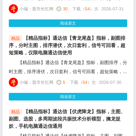
高，手机电脑通达信通用，解决散户踩坑追高炸板的痛点，
小编：股市长红网
30
下载（
54
）次
2026-07-31
先出首板涨停，沿着多头均线回调，均线重新走稳低吸介
阅读原文
入，不打板、不追高，吃首板涨停后的二波拉升行情。
【精品指标】通达信【青龙尾盘】指标，副图排
精品
序，分时主图，排序潜伏，次日套利，信号可回看，超
短策略，仅限电脑通达信使用
【精品指标】通达信【青龙尾盘】指标，副图排序，分
时主图，排序潜伏，次日套利，信号可回看，超短策略，仅
限电脑通达信使用，其核心逻辑是寻找“缩量洗盘结束 + 均
小编：股市长红网
5
下载（
54
）次
2026-07-30
线多头向上 + 箱体蓄势”的共振点。
阅读原文
【精品指标】通达信【伏虎降龙】指标，主图、
精品
副图、选股，多周期波段共振技术分析模型，擒龙捉
妖，手机电脑通达信通用
【精品指标】通达信【伏虎降龙】指标，主图、副图、