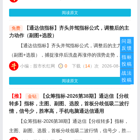
序，优选前二，阴阳值30+的，然后竞价买入（如没有开通
阅读原文
创业和科创主板排序也是一样）也可根据实际情况自己优
选，结合当下热点板块进行综合研判。
【通达信指标】齐头并驾指标公式，调整后的主
免费
力动作（副图+选股）
问题
【通达信指标】齐头并驾指标公式，调整后的主力动作
反馈
（副图+选股），捕捉涨停后洗盘再涨停的强势走势，精准
指标
投稿
锁定个股在出现第一次涨停后，经历3到20个交易日的区间
小编：股市长红网
0
下载（
14
）次
2026-08-04
战法
震荡洗盘，期间均线（5、10、20、60日）呈多头排列，趋
投稿
阅读原文
势未坏。
【推】
【众筹指标-2026第38期】通达信【分歧
金钻
转多】指标，主图、副图、选股，首板分歧低吸二波行
情，信号少，胜率高，手机电脑通达信通用
【众筹指标-2026第38期】通达信【分歧转多】指标，
主图、副图、选股，首板分歧低吸二波行情，信号少，胜率
高，手机电脑通达信通用，解决散户踩坑追高炸板的痛点，