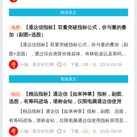
加多重信号共振条件，自动过滤长期阴跌、一字板、极端涨
阅读原文
跌停等风险标的，净化抄底信号，降低误判概率。
【通达信指标】双量突破指标公式，价与量的叠
免费
加（副图+选股）
【通达信指标】双量突破指标公式，价与量的叠加（副
图+选股），通过综合测算价格箱体、布林轨道以及筹码成
本，精准识别主力资金的异动。当股价伴随显著放大的成交
小编：股市长红网
0
下载（
19
）次
2026-08-06
量，一举突破前期震荡区间的上沿与轨道压力时，系统会发
阅读原文
出“量突”信号；当股价强势突破绝大多数投资者的持仓成本
线时，则发出“成本突”信号。
【精品指标】通达信【如来神掌】指标，副图、
精品
选股，有筹码进场，堪称金钻，仅限电脑通达信使用
【精品指标】通达信【如来神掌】指标，副图、选股，
有筹码进场，堪称金钻，仅限电脑通达信使用指标原理是在
周线级别发现上周已有主力偷偷进场拿低价筹码，散户唯一
小编：股市长红网
5
下载（
21
）次
2026-08-05