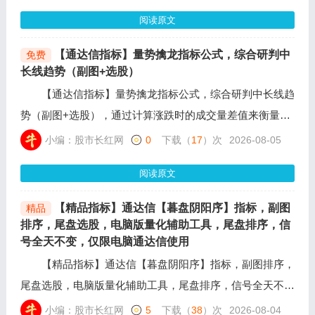
能做的就是紧紧跟随。
阅读原文
【通达信指标】量势擒龙指标公式，综合研判中
免费
长线趋势（副图+选股）
【通达信指标】量势擒龙指标公式，综合研判中长线趋
势（副图+选股），通过计算涨跌时的成交量差值来衡量真
实资金动向，结合价格平滑处理与动量指标，生成多条趋势
小编：股市长红网
0
下载（
17
）次
2026-08-05
线。并在特定技术形态下提示高抛或潜在启动信号。
阅读原文
【精品指标】通达信【暮盘阴阳序】指标，副图
精品
排序，尾盘选股，电脑版量化辅助工具，尾盘排序，信
号全天不变，仅限电脑通达信使用
【精品指标】通达信【暮盘阴阳序】指标，副图排序，
尾盘选股，电脑版量化辅助工具，尾盘排序，信号全天不
变，仅限电脑通达信使用，在接近收盘时14:55分一键排
小编：股市长红网
5
下载（
38
）次
2026-08-04