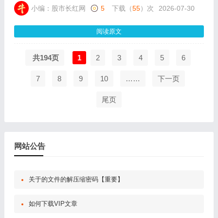
限电脑通达信使用，其核心逻辑是寻找“缩量洗盘结束 + 均
小编：股市长红网
5
下载（
55
）次
2026-07-30
线多头向上 + 箱体蓄势”的共振点。
阅读原文
共194页
1
2
3
4
5
6
7
8
9
10
……
下一页
尾页
网站公告
关于的文件的解压缩密码【重要】
如何下载VIP文章