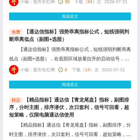
小编：股市长红网
30
下载（
54
）次
2026-07-31
先出首板涨停，沿着多头均线回调，均线重新走稳低吸介
阅读原文
入，不打板、不追高，吃首板涨停后的二波拉升行情。
【通达信指标】强势乖离指标公式，短线强弱判
免费
断乖离低点（副图+选股）
【通达信指标】强势乖离指标公式，短线强弱判断乖离
低点（副图+选股），在底部区域放量拉升的启动信号，通
过综合评估短期震荡强弱与均线乖离程度来研判行情。
小编：股市长红网
0
下载（
14
）次
2026-07-31
阅读原文
【精品指标】通达信【青龙尾盘】指标，副图排
精品
序，分时主图，排序潜伏，次日套利，信号可回看，超
短策略，仅限电脑通达信使用
【精品指标】通达信【青龙尾盘】指标，副图排序，分
时主图，排序潜伏，次日套利，信号可回看，超短策略，仅