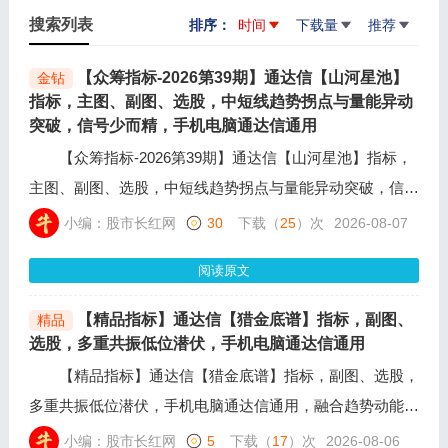
搜索列表
排序：
时间
下载量
推荐
【众筹指标-2026第39期】通达信【山河星池】
金钻
指标，主图、副图、选股，中短线趋势拐点与量能异动
突破，信号少而精，手机电脑通达信通用
【众筹指标-2026第39期】通达信【山河星池】指标，
主图、副图、选股，中短线趋势拐点与量能异动突破，信号
少而精，手机电脑通达信通用，主打蓄力洗盘后启动模式，
小编：股市长红网
30
下载（
25
）次
2026-08-07
不追暴涨高位票，专门抓取个股悄悄堆量蓄力、短暂回调洗
阅读原文
盘结束后的向上拐点机会。先识别底部反转、三连小阳蓄势
形态，再等待一轮洗盘确认，确认拐头向上才释放信号，过
【精品指标】通达信【猎金底谱】指标，副图、
精品
滤短期爆炒过的品种。
选股，多重共振低位潜伏，手机电脑通达信通用
【精品指标】通达信【猎金底谱】指标，副图、选股，
多重共振低位潜伏，手机电脑通达信通用，融合趋势动能系
统，综合量价配合、低点结构、十字星形态、影线特征，叠
小编：股市长红网
5
下载（
17
）次
2026-08-06