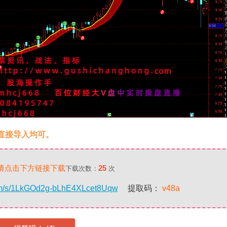
直接导入均可。
请点击下方链接下载
25
下载次数：
次
com/s/1LkGOd2g-bLhE4XLcet8Uqw
提取码：
v48a