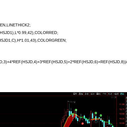
N,LINETHICK2;
SJD1),L*0.99,42),COLORRED;
JD1,C),H*1.01,43),COLORGREEN;
,3)+4*REF(HSJD,4)+3*REF(HSJD,5)+2*REF(HSJD,6)+REF(HSJD,8))/