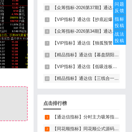
问题
【众筹指标-2026第37期】通达信【谛听竞价】指标，副图排序、选股，原价5980元的早盘竞价指标，可回测历史数据，信号全天不变，开放源码可永久使用，手机电脑通达信通用
反馈
指标
【VIP指标】通达信【抄底起爆】指标，主图、副图、选股，趋势缩量放量三重信号确认，解决抄底总在半山腰难题，手机电脑通达信通用
投稿
【众筹指标-2026第34期】通达信【空间分歧转一致】指标，主图、副图、选股，中长线波段低吸，分歧后一致量化信号，低吸二波，无未来函数，手机电脑通达信通用
战法
投稿
【VIP指标】通达信【独孤预警】指标，副图、选股，码力金矿独创趋势企稳预警，无未来函数，手机电脑通达信通用
【精品指标】通达信【暮盘阴阳序】指标，副图排序，尾盘选股，电脑版量化辅助工具，尾盘排序，信号全天不变，仅限电脑通达信使用
【VIP指标】通达信【低吸连板前】指标，主图、副图、选股，埋伏连板前的节点，信号不漂移，手机电脑通达信通用
【精品指标】通达信【三线合一】指标，三线粘合必涨，无未来函数，手机电脑通达信通用
点击排行榜
【通达信指标】分时主力吸筹指标公式，分时量中显主力（分时副图）
【同花顺指标】同花顺公式源码导入方法详细图文教程