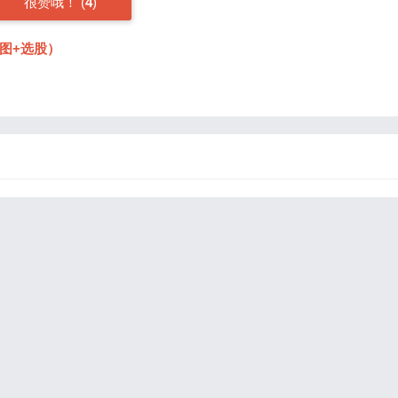
很赞哦！ (
4
)
图+选股）