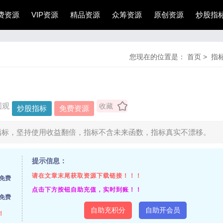
费资源
VIP资源
精品资源
众筹资源
原创资源
炒股指
您现在的位置是：
首页
>
指
围观
收藏
炒股指标
免费资源
指标，坚持使用收益翻倍，指标不含未来函数，指标真实不漂移。
提示信息：
请在文章末尾获取资源下载链接！！！
免费
点击下方按钮自助充值，实时到账！！
免费
自助充积分
自助开会员
！