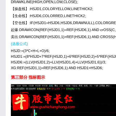
DRAWKLINE(HIGH,OPEN,LOW,CLOSE);
【操盘线】:HSJD1,COLORYELLOW,LINETHICK2;
【生命线】:HSJD6,COLORRED,LINETHICK2;
【空仓线】:IF(HSJD1=HSJD6,HSJD6,DRAWNULL),COLORGREE
起爆:DRAWICON(REF(HSJD1,1)=REF(HSJD6,1) AND crOSS(C,H
卖出:DRAWICON(REF(HSJD1,1)>REF(HSJD6,1) AND CROSS(HS
{选股公式}
HSJD:=(3*C+H+L+O)/6;
HSJD1:=(8*HSJD+7*REF(HSJD,1)+6*REF(HSJD,2)+5*REF(HSJD
HSJD6:=(LLV(HSJD1,2)+LLV(HSJD1,4)+LLV(HSJD1,6))/3;
XG:REF(HSJD1,1)=REF(HSJD6,1) AND HSJD1>HSJD6;
第三部分 指标图示