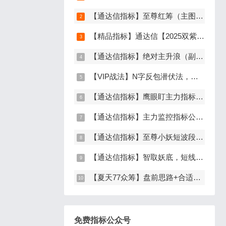
【通达信指标】至尊红筹（主图+副图+选股）原价9999元的全套指标
【精品指标】通达信【2025双紫擒龙】指标，新版主图、副图、选股，主力吸筹套装，手机电脑通达信通用
【通达信指标】绝对主升浪（副图+选股）
【VIP战法】N字反包潜伏法，主升龙头真经12级粉丝专属战法，节点潜伏
【通达信指标】鹰眼盯主力指标公式，发现主力异动资金（副图+选股）
【通达信指标】主力监控指标公式，监控主力资金和筹码异动（副图+选股）
【通达信指标】至尊小妖短波段起爆点（主图+副图+选股）
【通达信指标】智取妖底，短线精准抄底系统，主做未来上涨大波段
【夏天77众筹】盘前思路+合适位置介入点短线逻辑分享
免费指标公众号