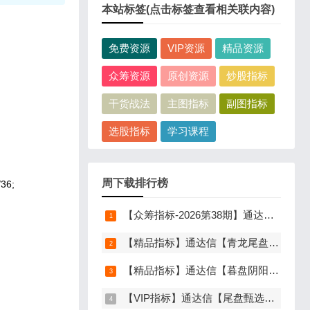
本站标签(点击标签查看相关联内容)
免费资源
VIP资源
精品资源
众筹资源
原创资源
炒股指标
干货战法
主图指标
副图指标
选股指标
学习课程
周下载排行榜
36;
【众筹指标-2026第38期】通达信【分歧转多】指标，主图、副图、选股，首板分歧低吸二波行情，信号少，胜率高，手机电脑通达信通用
【精品指标】通达信【青龙尾盘】指标，副图排序，分时主图，排序潜伏，次日套利，信号可回看，超短策略，仅限电脑通达信使用
【精品指标】通达信【暮盘阴阳序】指标，副图排序，尾盘选股，电脑版量化辅助工具，尾盘排序，信号全天不变，仅限电脑通达信使用
【VIP指标】通达信【尾盘甄选排序】指标，副图排序，短线打造的尾盘战法，今买明卖超短战法，信号可回测，仅限电脑通达信使用