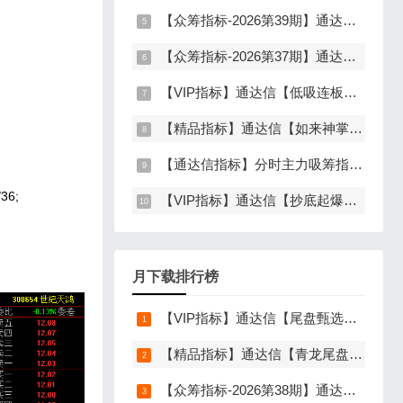
【众筹指标-2026第39期】通达信【山河星池】指标，主图、副图、选股，中短线趋势拐点与量能异动突破，信号少而精，手机电脑通达信通用
【众筹指标-2026第37期】通达信【谛听竞价】指标，副图排序、选股，原价5980元的早盘竞价指标，可回测历史数据，信号全天不变，开放源码可永久使用，手机电脑通达信通用
【VIP指标】通达信【低吸连板前】指标，主图、副图、选股，埋伏连板前的节点，信号不漂移，手机电脑通达信通用
【精品指标】通达信【如来神掌】指标，副图、选股，有筹码进场，堪称金钻，仅限电脑通达信使用
【通达信指标】分时主力吸筹指标公式，分时量中显主力（分时副图）
36;
【VIP指标】通达信【抄底起爆】指标，主图、副图、选股，趋势缩量放量三重信号确认，解决抄底总在半山腰难题，手机电脑通达信通用
月下载排行榜
【VIP指标】通达信【尾盘甄选排序】指标，副图排序，短线打造的尾盘战法，今买明卖超短战法，信号可回测，仅限电脑通达信使用
【精品指标】通达信【青龙尾盘】指标，副图排序，分时主图，排序潜伏，次日套利，信号可回看，超短策略，仅限电脑通达信使用
【众筹指标-2026第38期】通达信【分歧转多】指标，主图、副图、选股，首板分歧低吸二波行情，信号少，胜率高，手机电脑通达信通用