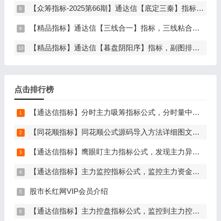
【众筹指标-2025第66期】通达信【底定三秦】指标，主图、副图、选股，连板龙头低吸精准量化，出票少而精，五年平均胜率92%，手机电脑通达信通用
【精品指标】通达信【三线合一】指标，三线粘合必涨，无未来函数，手机电脑通达信通用
【精品指标】通达信【暮盘阴阳序】指标，副图排序，尾盘选股，电脑版量化辅助工具，尾盘排序，信号全天不变，仅限电脑通达信使用
点击排行榜
【通达信指标】分时主力吸筹指标公式，分时量中显主力（分时副图）
【同花顺指标】同花顺公式源码导入方法详细图文教程
【通达信指标】鹰眼盯主力指标公式，发现主力异动资金（副图+选股）
【通达信指标】主力监控指标公式，监控主力资金和筹码异动（副图+选股）
股市长红网VIP会员介绍
【通达信指标】主力控盘指标公式，监控到主力控盘时间越长，后期爆发力越大（副图+选股）