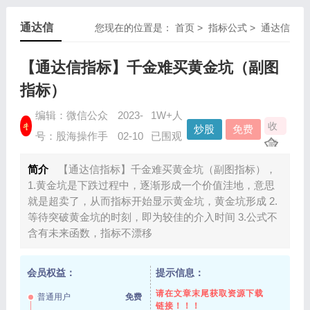
通达信
您现在的位置是：
首页
>
指标公式
>
通达信
【通达信指标】千金难买黄金坑（副图
指标）
编辑：微信公众
2023-
1W+人
收
炒股
免费
号：股海操作手
02-10
已围观
藏
指标
资源
简介
【通达信指标】千金难买黄金坑（副图指标），
1.黄金坑是下跌过程中，逐渐形成一个价值洼地，意思
就是超卖了，从而指标开始显示黄金坑，黄金坑形成 2.
等待突破黄金坑的时刻，即为较佳的介入时间 3.公式不
含有未来函数，指标不漂移
会员权益：
提示信息：
请在文章末尾获取资源下载
普通用户
免费
链接！！！