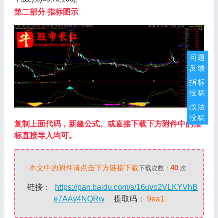
第二部分 指标图示
问题
反馈
指标
投稿
战法
投稿
复制上面代码，新建公式。或直接下载下方附件中的指
标直接导入均可。
本文中的附件请点击下方链接下载
40
下载次数：
次
链接：
https://pan.baidu.com/s/16uvo2VLKYVhB
e7AAy4NQRw
提取码：
9ea1