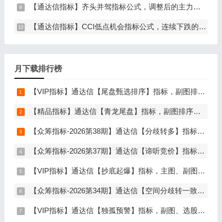
【通达信指标】齐头并驾指标公式，调整后的主力动作（副图+选股）
【通达信指标】CCI低点机会指标公式，连续下跌的CCI拐点机会（副图+选股）
月下载排行榜
【VIP指标】通达信【尾盘甄选排序】指标，副图排序，短线打造的尾盘战法，今买明卖超短战法，信号可回测，仅限电脑通达信使用
【精品指标】通达信【青龙尾盘】指标，副图排序，分时主图，排序潜伏，次日套利，信号可回看，超短策略，仅限电脑通达信使用
【众筹指标-2026第38期】通达信【分歧转多】指标，主图、副图、选股，首板分歧低吸二波行情，信号少，胜率高，手机电脑通达信通用
【众筹指标-2026第37期】通达信【谛听竞价】指标，副图排序、选股，原价5980元的早盘竞价指标，可回测历史数据，信号全天不变，开放源码可永久使用，手机电脑通达信通用
【VIP指标】通达信【抄底起爆】指标，主图、副图、选股，趋势缩量放量三重信号确认，解决抄底总在半山腰难题，手机电脑通达信通用
【众筹指标-2026第34期】通达信【空间分歧转一致】指标，主图、副图、选股，中长线波段低吸，分歧后一致量化信号，低吸二波，无未来函数，手机电脑通达信通用
【VIP指标】通达信【独孤预警】指标，副图、选股，码力金矿独创趋势企稳预警，无未来函数，手机电脑通达信通用