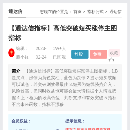
通达信
您现在的位置是：
首页
>
指标公式
>
通达信
【通达信指标】高低突破短买涨停主图
指标
编辑：
2023-
1W+人
收藏
炒股
免费
股小红
02-24
已围观
指标
资源
简介
【通达信指标】高低突破短买涨停主图指标，1.B
是买点，涨停为黄色实柱，蓝色为跌停 2.提示短买或顺
可以试仓，若突破则效果最佳 3.短买为短线强势介入，
风险较高，但同时收益也可能会最大请根据个人情况把
握 4.上下框为阶段高低位，判断支撑和有效突破 5.指标
不含未来函数，指标不漂移
会员权益：
提示信息：
请在文章末尾获取资源下载