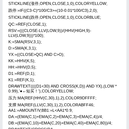
STICKLINE(涨停,OPEN,CLOSE,1,0),COLORYELLOW;
跌停:=IF((C3-C)*100/C3>=(10-0.01*100/C3),2,0);
STICKLINE(跌停,OPEN,CLOSE,1,0),COLORBLUE;
QC:=REF(CLOSE,1);
RSV:=(((CLOSE-LLV(LOW,9))/(HHV(HIGH,9)-
LLV(LOW,9)))*100);
K:=SMA(RSV,3,1);
D:=SMA(K,3,1);
YX:=((CLOSE>QC) AND C>O);
KK:=HHV(K,5);
HH:=HHV(D,5);
D1:=REF(D,1);
K1:=REF(K,1);
DRAWTEXT((((D1<30) AND CROSS(K,D)) AND YX),(LOW *
0.99),'●←短买！'),COLORYELLOW;
压力:MA(REF(HHV(C,30),1),2),COLOR9DFFFF;
支撑:MA(REF(LLV(C,30),1),2),COLORABFF46;
AA1:=AMOUNT/V;BB1:=L<AA1*0.9;
DA:=(EMA(C,1)+EMA(C,2)+EMA(C,3)+EMA(C,4))/4;
DB:=(EMA(C,10)+EMA(C,20)+EMA(C,40)+EMA(C,80))/4;