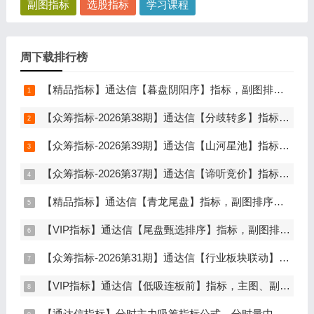
副图指标
选股指标
学习课程
周下载排行榜
【精品指标】通达信【暮盘阴阳序】指标，副图排序，尾盘选股，电脑版量化辅助工具，尾盘排序，信号全天不变，仅限电脑通达信使用
【众筹指标-2026第38期】通达信【分歧转多】指标，主图、副图、选股，首板分歧低吸二波行情，信号少，胜率高，手机电脑通达信通用
【众筹指标-2026第39期】通达信【山河星池】指标，主图、副图、选股，中短线趋势拐点与量能异动突破，信号少而精，手机电脑通达信通用
【众筹指标-2026第37期】通达信【谛听竞价】指标，副图排序、选股，原价5980元的早盘竞价指标，可回测历史数据，信号全天不变，开放源码可永久使用，手机电脑通达信通用
【精品指标】通达信【青龙尾盘】指标，副图排序，分时主图，排序潜伏，次日套利，信号可回看，超短策略，仅限电脑通达信使用
【VIP指标】通达信【尾盘甄选排序】指标，副图排序，短线打造的尾盘战法，今买明卖超短战法，信号可回测，仅限电脑通达信使用
【众筹指标-2026第31期】通达信【行业板块联动】指标，主图、选股，精准捕捉板块行情，分清龙头补涨规避回落，无未来函数，仅支持电脑通达信
【VIP指标】通达信【低吸连板前】指标，主图、副图、选股，埋伏连板前的节点，信号不漂移，手机电脑通达信通用
【通达信指标】分时主力吸筹指标公式，分时量中显主力（分时副图）