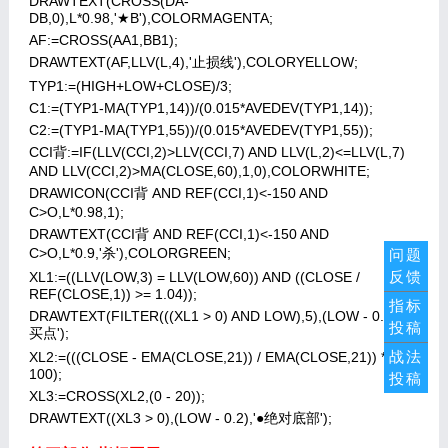
DRAWTEXT(CROSS(DA-
DB,0),L*0.98,'★B'),COLORMAGENTA;
AF:=CROSS(AA1,BB1);
DRAWTEXT(AF,LLV(L,4),'止损线'),COLORYELLOW;
TYP1:=(HIGH+LOW+CLOSE)/3;
C1:=(TYP1-MA(TYP1,14))/(0.015*AVEDEV(TYP1,14));
C2:=(TYP1-MA(TYP1,55))/(0.015*AVEDEV(TYP1,55));
CCI背:=IF(LLV(CCI,2)>LLV(CCI,7) AND LLV(L,2)<=LLV(L,7)
AND LLV(CCI,2)>MA(CLOSE,60),1,0),COLORWHITE;
DRAWICON(CCI背 AND REF(CCI,1)<-150 AND
C>O,L*0.98,1);
DRAWTEXT(CCI背 AND REF(CCI,1)<-150 AND
C>O,L*0.9,'杀'),COLORGREEN;
问题
反馈
XL1:=((LLV(LOW,3) = LLV(LOW,60)) AND ((CLOSE /
REF(CLOSE,1)) >= 1.04));
指标
DRAWTEXT(FILTER(((XL1 > 0) AND LOW),5),(LOW - 0.4),'●
投稿
买点');
战法
XL2:=(((CLOSE - EMA(CLOSE,21)) / EMA(CLOSE,21)) *
100);
投稿
XL3:=CROSS(XL2,(0 - 20));
DRAWTEXT((XL3 > 0),(LOW - 0.2),'●绝对底部');