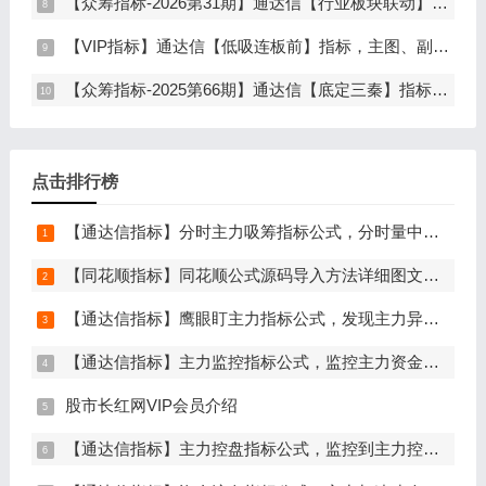
【众筹指标-2026第31期】通达信【行业板块联动】指标，主图、选股，精准捕捉板块行情，分清龙头补涨规避回落，无未来函数，仅支持电脑通达信
【VIP指标】通达信【低吸连板前】指标，主图、副图、选股，埋伏连板前的节点，信号不漂移，手机电脑通达信通用
【众筹指标-2025第66期】通达信【底定三秦】指标，主图、副图、选股，连板龙头低吸精准量化，出票少而精，五年平均胜率92%，手机电脑通达信通用
点击排行榜
【通达信指标】分时主力吸筹指标公式，分时量中显主力（分时副图）
【同花顺指标】同花顺公式源码导入方法详细图文教程
【通达信指标】鹰眼盯主力指标公式，发现主力异动资金（副图+选股）
【通达信指标】主力监控指标公式，监控主力资金和筹码异动（副图+选股）
股市长红网VIP会员介绍
【通达信指标】主力控盘指标公式，监控到主力控盘时间越长，后期爆发力越大（副图+选股）