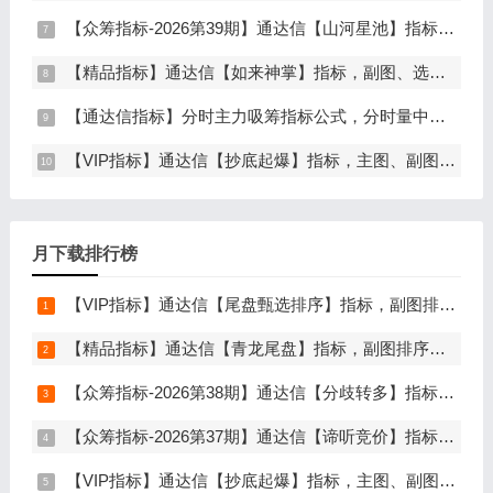
【众筹指标-2026第39期】通达信【山河星池】指标，主图、副图、选股，中短线趋势拐点与量能异动突破，信号少而精，手机电脑通达信通用
【精品指标】通达信【如来神掌】指标，副图、选股，有筹码进场，堪称金钻，仅限电脑通达信使用
【通达信指标】分时主力吸筹指标公式，分时量中显主力（分时副图）
【VIP指标】通达信【抄底起爆】指标，主图、副图、选股，趋势缩量放量三重信号确认，解决抄底总在半山腰难题，手机电脑通达信通用
月下载排行榜
【VIP指标】通达信【尾盘甄选排序】指标，副图排序，短线打造的尾盘战法，今买明卖超短战法，信号可回测，仅限电脑通达信使用
【精品指标】通达信【青龙尾盘】指标，副图排序，分时主图，排序潜伏，次日套利，信号可回看，超短策略，仅限电脑通达信使用
【众筹指标-2026第38期】通达信【分歧转多】指标，主图、副图、选股，首板分歧低吸二波行情，信号少，胜率高，手机电脑通达信通用
【众筹指标-2026第37期】通达信【谛听竞价】指标，副图排序、选股，原价5980元的早盘竞价指标，可回测历史数据，信号全天不变，开放源码可永久使用，手机电脑通达信通用
【VIP指标】通达信【抄底起爆】指标，主图、副图、选股，趋势缩量放量三重信号确认，解决抄底总在半山腰难题，手机电脑通达信通用