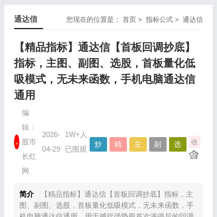
通达信
您现在的位置是：
首页
>
指标公式
>
通达信
【精品指标】通达信【首板回调抄底】
指标，主图、副图、选股，首板量化低
吸模式，无未来函数，手机电脑通达信
通用
编
辑：
2026-
1W+人
股市
收
炒
精
主
副
选
04-29
已围观
藏
股
品
图
图
股
长红
指
资
指
指
指
网
标
源
标
标
标
简介
【精品指标】通达信【首板回调抄底】指标，主
图、副图、选股，首板量化低吸模式，无未来函数，手
机电脑通达信通用，用于捕捉强势股首次涨停后的回调