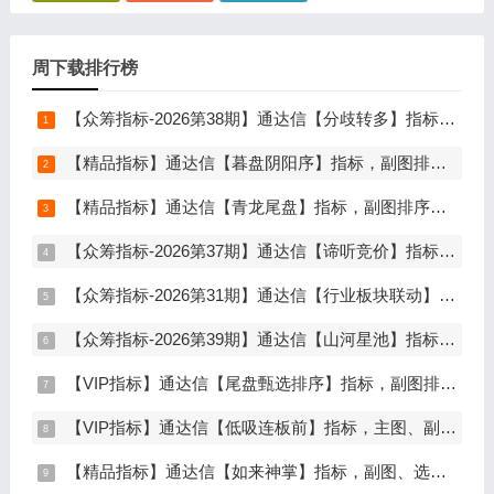
周下载排行榜
【众筹指标-2026第38期】通达信【分歧转多】指标，主图、副图、选股，首板分歧低吸二波行情，信号少，胜率高，手机电脑通达信通用
【精品指标】通达信【暮盘阴阳序】指标，副图排序，尾盘选股，电脑版量化辅助工具，尾盘排序，信号全天不变，仅限电脑通达信使用
【精品指标】通达信【青龙尾盘】指标，副图排序，分时主图，排序潜伏，次日套利，信号可回看，超短策略，仅限电脑通达信使用
【众筹指标-2026第37期】通达信【谛听竞价】指标，副图排序、选股，原价5980元的早盘竞价指标，可回测历史数据，信号全天不变，开放源码可永久使用，手机电脑通达信通用
【众筹指标-2026第31期】通达信【行业板块联动】指标，主图、选股，精准捕捉板块行情，分清龙头补涨规避回落，无未来函数，仅支持电脑通达信
【众筹指标-2026第39期】通达信【山河星池】指标，主图、副图、选股，中短线趋势拐点与量能异动突破，信号少而精，手机电脑通达信通用
【VIP指标】通达信【尾盘甄选排序】指标，副图排序，短线打造的尾盘战法，今买明卖超短战法，信号可回测，仅限电脑通达信使用
【VIP指标】通达信【低吸连板前】指标，主图、副图、选股，埋伏连板前的节点，信号不漂移，手机电脑通达信通用
【精品指标】通达信【如来神掌】指标，副图、选股，有筹码进场，堪称金钻，仅限电脑通达信使用