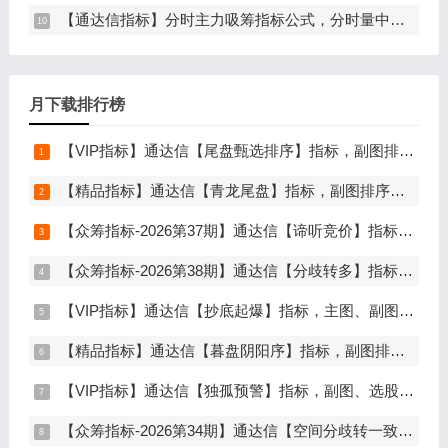
【通达信指标】分时主力吸筹指标公式，分时量中显主力（分时副图）
月下载排行榜
【VIP指标】通达信【尾盘甄选排序】指标，副图排序，短线打造的尾盘战法，今买明卖超短战法，信号可回测，仅限电脑通达信使用
【精品指标】通达信【青龙尾盘】指标，副图排序，分时主图，排序潜伏，次日套利，信号可回看，超短策略，仅限电脑通达信使用
【众筹指标-2026第37期】通达信【谛听竞价】指标，副图排序、选股，原价5980元的早盘竞价指标，可回测历史数据，信号全天不变，开放源码可永久使用，手机电脑通达信通用
【众筹指标-2026第38期】通达信【分歧转多】指标，主图、副图、选股，首板分歧低吸二波行情，信号少，胜率高，手机电脑通达信通用
【VIP指标】通达信【抄底起爆】指标，主图、副图、选股，趋势缩量放量三重信号确认，解决抄底总在半山腰难题，手机电脑通达信通用
【精品指标】通达信【暮盘阴阳序】指标，副图排序，尾盘选股，电脑版量化辅助工具，尾盘排序，信号全天不变，仅限电脑通达信使用
【VIP指标】通达信【独孤预警】指标，副图、选股，码力金矿独创趋势企稳预警，无未来函数，手机电脑通达信通用
【众筹指标-2026第34期】通达信【空间分歧转一致】指标，主图、副图、选股，中长线波段低吸，分歧后一致量化信号，低吸二波，无未来函数，手机电脑通达信通用