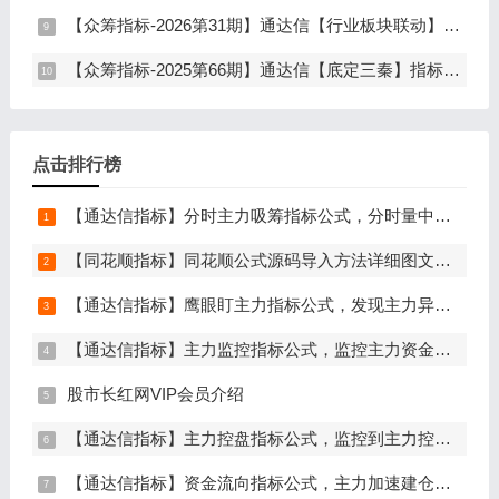
【众筹指标-2026第31期】通达信【行业板块联动】指标，主图、选股，精准捕捉板块行情，分清龙头补涨规避回落，无未来函数，仅支持电脑通达信
【众筹指标-2025第66期】通达信【底定三秦】指标，主图、副图、选股，连板龙头低吸精准量化，出票少而精，五年平均胜率92%，手机电脑通达信通用
点击排行榜
【通达信指标】分时主力吸筹指标公式，分时量中显主力（分时副图）
【同花顺指标】同花顺公式源码导入方法详细图文教程
【通达信指标】鹰眼盯主力指标公式，发现主力异动资金（副图+选股）
【通达信指标】主力监控指标公式，监控主力资金和筹码异动（副图+选股）
股市长红网VIP会员介绍
【通达信指标】主力控盘指标公式，监控到主力控盘时间越长，后期爆发力越大（副图+选股）
【通达信指标】资金流向指标公式，主力加速建仓（副图+选股）