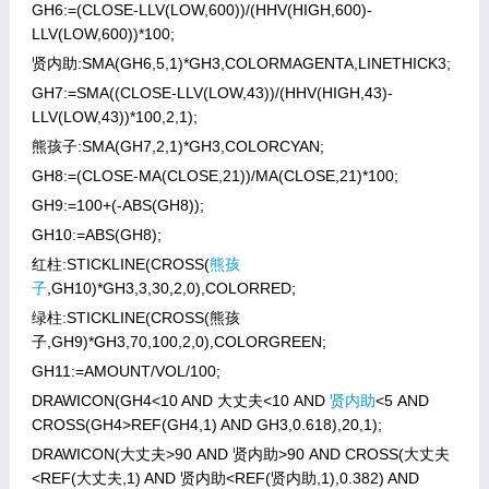
GH6:=(CLOSE-LLV(LOW,600))/(HHV(HIGH,600)-
LLV(LOW,600))*100;
贤内助:
SMA(GH6,5,1)*GH3,COLORMAGENTA,LINETHICK3;
GH7:=SMA((CLOSE-LLV(LOW,43))/(HHV(HIGH,43)-
LLV(LOW,43))*100,2,1);
熊孩子:SMA(GH7,2,1)*GH3,COLORCYAN;
GH8:=(CLOSE-MA(CLOSE,21))/MA(CLOSE,21)*100;
GH9:=100+(-ABS(GH8));
GH10:=ABS(GH8);
红柱:STICKLINE(CROSS(
熊孩
子
,GH10)*GH3,3,30,2,0),COLORRED;
绿柱:STICKLINE(CROSS(熊孩
子,GH9)*GH3,70,100,2,0),COLORGREEN;
GH11:=AMOUNT/VOL/100;
DRAWICON(GH4<10 AND 大丈夫<10 AND
贤内助
<5 AND
CROSS(GH4>REF(GH4,1) AND GH3,0.618),20,1);
DRAWICON(大丈夫>90 AND 贤内助>90 AND CROSS(大丈夫
<REF(大丈夫,1) AND 贤内助<REF(贤内助,1),0.382) AND