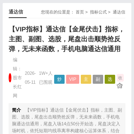
通达信
您现在的位置是：
首页
>
指标公式
>
通达信
【VIP指标】通达信【金尾伏击】指标，
主图、副图、选股，尾盘出击顺势抢反
弹，无未来函数，手机电脑通达信通用
编
辑：
2026-
1W+人
股市
收
炒
VIP
主
副
选
05-11
已围观
藏
股
资
图
图
股
长红
指
源
指
指
指
网
标
标
标
标
简介
【VIP指标】通达信【金尾伏击】指标，主图、副
图、选股，尾盘出击顺势抢反弹，无未来函数，手机电
脑通达信通用，尾盘入场14点50分开始选，尾盘决定入
场时机，依托短期均线乖离率构建核心运算体系，结合