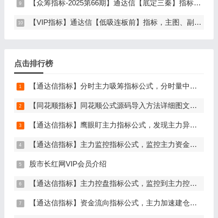
【众筹指标-2025第66期】通达信【底定三秦】指标，主图、副图、选股，连板龙头低吸精准量化，出票少而精，五年平均胜率92%，手机电脑通达信通用
【VIP指标】通达信【低吸连板前】指标，主图、副图、选股，埋伏连板前的节点，信号不漂移，手机电脑通达信通用
点击排行榜
【通达信指标】分时主力吸筹指标公式，分时量中显主力（分时副图）
【同花顺指标】同花顺公式源码导入方法详细图文教程
【通达信指标】鹰眼盯主力指标公式，发现主力异动资金（副图+选股）
【通达信指标】主力监控指标公式，监控主力资金和筹码异动（副图+选股）
股市长红网VIP会员介绍
【通达信指标】主力控盘指标公式，监控到主力控盘时间越长，后期爆发力越大（副图+选股）
【通达信指标】资金流向指标公式，主力加速建仓（副图+选股）