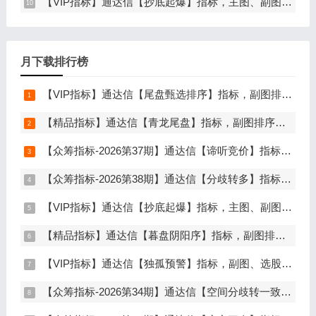
【VIP指标】通达信【抄底起爆】指标，主图、副图、选股，趋势缩量放量三重信号确认，解决抄底总在半山腰难题，手机电脑通达信通用
月下载排行榜
【VIP指标】通达信【尾盘甄选排序】指标，副图排序，短线打造的尾盘战法，今买明卖超短战法，信号可回测，仅限电脑通达信使用
【精品指标】通达信【青龙尾盘】指标，副图排序，分时主图，排序潜伏，次日套利，信号可回看，超短策略，仅限电脑通达信使用
【众筹指标-2026第37期】通达信【谛听竞价】指标，副图排序、选股，原价5980元的早盘竞价指标，可回测历史数据，信号全天不变，开放源码可永久使用，手机电脑通达信通用
【众筹指标-2026第38期】通达信【分歧转多】指标，主图、副图、选股，首板分歧低吸二波行情，信号少，胜率高，手机电脑通达信通用
【VIP指标】通达信【抄底起爆】指标，主图、副图、选股，趋势缩量放量三重信号确认，解决抄底总在半山腰难题，手机电脑通达信通用
【精品指标】通达信【暮盘阴阳序】指标，副图排序，尾盘选股，电脑版量化辅助工具，尾盘排序，信号全天不变，仅限电脑通达信使用
【VIP指标】通达信【独孤预警】指标，副图、选股，码力金矿独创趋势企稳预警，无未来函数，手机电脑通达信通用
【众筹指标-2026第34期】通达信【空间分歧转一致】指标，主图、副图、选股，中长线波段低吸，分歧后一致量化信号，低吸二波，无未来函数，手机电脑通达信通用