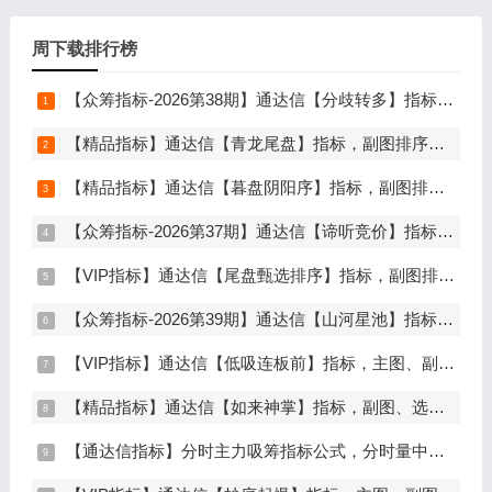
周下载排行榜
【众筹指标-2026第38期】通达信【分歧转多】指标，主图、副图、选股，首板分歧低吸二波行情，信号少，胜率高，手机电脑通达信通用
【精品指标】通达信【青龙尾盘】指标，副图排序，分时主图，排序潜伏，次日套利，信号可回看，超短策略，仅限电脑通达信使用
【精品指标】通达信【暮盘阴阳序】指标，副图排序，尾盘选股，电脑版量化辅助工具，尾盘排序，信号全天不变，仅限电脑通达信使用
【众筹指标-2026第37期】通达信【谛听竞价】指标，副图排序、选股，原价5980元的早盘竞价指标，可回测历史数据，信号全天不变，开放源码可永久使用，手机电脑通达信通用
【VIP指标】通达信【尾盘甄选排序】指标，副图排序，短线打造的尾盘战法，今买明卖超短战法，信号可回测，仅限电脑通达信使用
【众筹指标-2026第39期】通达信【山河星池】指标，主图、副图、选股，中短线趋势拐点与量能异动突破，信号少而精，手机电脑通达信通用
【VIP指标】通达信【低吸连板前】指标，主图、副图、选股，埋伏连板前的节点，信号不漂移，手机电脑通达信通用
【精品指标】通达信【如来神掌】指标，副图、选股，有筹码进场，堪称金钻，仅限电脑通达信使用
【通达信指标】分时主力吸筹指标公式，分时量中显主力（分时副图）