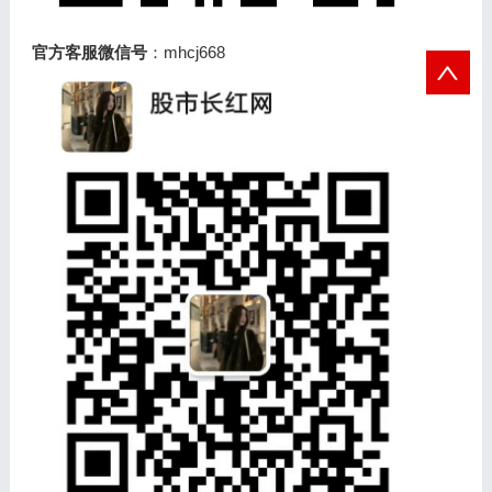
官方客服微信号
：mhcj668