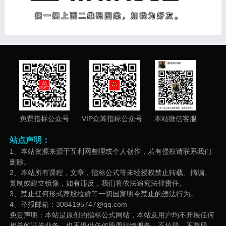
免费指标公众号
VIP众筹指标公众号
本站微信客服
站点声明：
1、本站资源来源于互利网整理或个人创作，若有侵权请联系我们
删除。
2、本站所有课程，文章，指标公式等未经授权禁止转载、摘编、
复制或建立镜像，如有违反，我们将依法追究法律责任。
3、禁止任何形式荐股拉群等一切国家明令禁止的违法行为。
4、举报邮箱：3084195747@qq.com
免责声明：本站是原创的指标公式网站，本站及用户均不开展任何
相关的证券业务，也不提供任何股票行情服务，不拉群、不荐股、