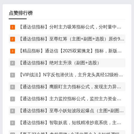
点赞排行榜
【通达信指标】分时主力吸筹指标公式，分时量中显主力（分时副图）
【通达信指标】至尊红筹（主图+副图+选股）原价9999元的全套指标
【精品指标】通达信【2025双紫擒龙】指标，新版主图、副图、选股，主力吸筹套装，手机电脑通达信通用
【通达信指标】绝对主升浪（副图+选股）
【VIP战法】N字反包潜伏法，主升龙头真经12级粉丝专属战法，节点潜伏
【通达信指标】鹰眼盯主力指标公式，发现主力异动资金（副图+选股）
【通达信指标】主力监控指标公式，监控主力资金和筹码异动（副图+选股）
【通达信指标】至尊小妖短波段起爆点（主图+副图+选股）
【通达信指标】智取妖底，短线精准抄底系统，主做未来上涨大波段