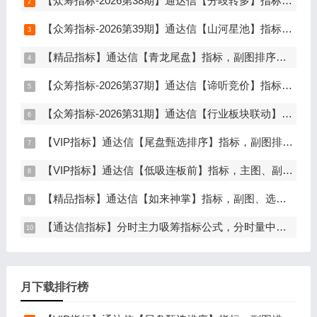
【众筹指标-2026第38期】通达信【分歧转多】指标，主图、副图、选股，首板分歧低吸二波行情，信号少，胜率高，手机电脑通达信通用
【众筹指标-2026第39期】通达信【山河星池】指标，主图、副图、选股，中短线趋势拐点与量能异动突破，信号少而精，手机电脑通达信通用
【精品指标】通达信【青龙尾盘】指标，副图排序，分时主图，排序潜伏，次日套利，信号可回看，超短策略，仅限电脑通达信使用
【众筹指标-2026第37期】通达信【谛听竞价】指标，副图排序、选股，原价5980元的早盘竞价指标，可回测历史数据，信号全天不变，开放源码可永久使用，手机电脑通达信通用
【众筹指标-2026第31期】通达信【行业板块联动】指标，主图、选股，精准捕捉板块行情，分清龙头补涨规避回落，无未来函数，仅支持电脑通达信
【VIP指标】通达信【尾盘甄选排序】指标，副图排序，短线打造的尾盘战法，今买明卖超短战法，信号可回测，仅限电脑通达信使用
【VIP指标】通达信【低吸连板前】指标，主图、副图、选股，埋伏连板前的节点，信号不漂移，手机电脑通达信通用
【精品指标】通达信【如来神掌】指标，副图、选股，有筹码进场，堪称金钻，仅限电脑通达信使用
【通达信指标】分时主力吸筹指标公式，分时量中显主力（分时副图）
月下载排行榜