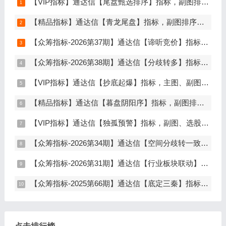
【VIP指标】通达信【尾盘甄选排序】指标，副图排序，短线打造的尾盘战法，今买明卖超短战法，信号可回测，仅限电脑通达信使用
【精品指标】通达信【青龙尾盘】指标，副图排序，分时主图，排序潜伏，次日套利，信号可回看，超短策略，仅限电脑通达信使用
【众筹指标-2026第37期】通达信【谛听竞价】指标，副图排序、选股，原价5980元的早盘竞价指标，可回测历史数据，信号全天不变，开放源码可永久使用，手机电脑通达信通用
【众筹指标-2026第38期】通达信【分歧转多】指标，主图、副图、选股，首板分歧低吸二波行情，信号少，胜率高，手机电脑通达信通用
【VIP指标】通达信【抄底起爆】指标，主图、副图、选股，趋势缩量放量三重信号确认，解决抄底总在半山腰难题，手机电脑通达信通用
【精品指标】通达信【暮盘阴阳序】指标，副图排序，尾盘选股，电脑版量化辅助工具，尾盘排序，信号全天不变，仅限电脑通达信使用
【VIP指标】通达信【独孤预警】指标，副图、选股，码力金矿独创趋势企稳预警，无未来函数，手机电脑通达信通用
【众筹指标-2026第34期】通达信【空间分歧转一致】指标，主图、副图、选股，中长线波段低吸，分歧后一致量化信号，低吸二波，无未来函数，手机电脑通达信通用
【众筹指标-2026第31期】通达信【行业板块联动】指标，主图、选股，精准捕捉板块行情，分清龙头补涨规避回落，无未来函数，仅支持电脑通达信
【众筹指标-2025第66期】通达信【底定三秦】指标，主图、副图、选股，连板龙头低吸精准量化，出票少而精，五年平均胜率92%，手机电脑通达信通用